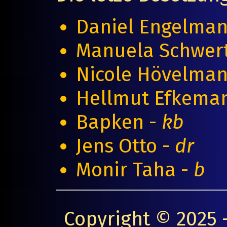
Daniel Engelma
Manuela Schwer
Nicole Hövelma
Hellmut Efkema
Bapken -
kb
Jens Otto -
dr
Monir Taha -
b
Copyright © 2025 