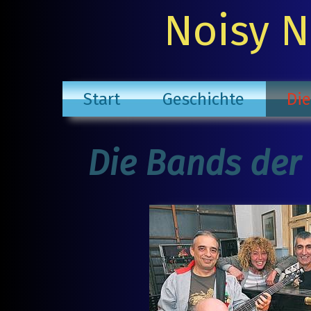
Noisy N
Start
Geschichte
Di
Die Bands der 